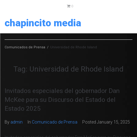
0
chapincito media
Comunicados de Prensa
/
Universidad de Rhode Island
Tag:
Universidad de Rhode Island
Invitados especiales del gobernador Dan
McKee para su Discurso del Estado del
Estado 2025
By
admin
In
Comunicado de Prensa
Posted
January 15, 2025