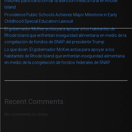
millones para transformar la atención médica rural en Rhode
Island
Providence Public Schools Achieves Major Milestone in Early
Childhood Special Education Lawsuit
El gobernador McKee actúa para apoyar a los habitantes de
Rhode Island que enfrentan inseguridad alimentaria en medio de la
congelación de fondos de SNAP del presidente Trump
Lo que dicen: El gobernador McKee actúa para apoyar a los
habitantes de Rhode Island que enfrentan inseguridad alimentaria
en medio de la congelación de fondos federales de SNAP
Recent Comments
No comments to show.