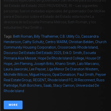
Invitados especiales del gobernador Dan McKee para su Discurso
del Estado del Estado 2025 PROVIDENCE, RI – Las siguientes
personas fueron invitadas especiales del gobernador Dan McKee
para el Discurso sobre el Estado del Estado esta noche:La
directora de la Escuela Primaria Melrose, Beth Roman, y los
estudiantes Paul Smith y...
Tags:
Beth Roman
,
Billy Thalheimer
,
C.B. Utility Co
,
Cassandra
Henderson
,
Cathy Schultz
,
Centro WARM
,
Christian Belden
,
Church
Community Housing Corporation
,
Crossroads Rhode Island
,
Discurso Del Estado Del Estado 2025
,
Erik D. Smith
,
Escuela
Primaria Asa Messer
,
Hope De Rhode Island College
,
House Of
Hope
,
Jim Fleming
,
Joseph Brito
,
Khano Smith
,
Lalo Marcano
,
Laura Jaworski
,
Lee Peyser
,
Liga Menor De Cranston Western
,
Michelle Wilcox
,
Miguel Hoyos
,
Opal Donalson
,
Paul Smith
,
Peyser
Real Estate Group
,
REGENT
,
Rhode Island FC
,
RI Reconnect
,
Russ
Partridge
,
Ruth Borchers
,
Saab
,
Stacy Carrion
,
Universidad De
Rhode Island
MORE