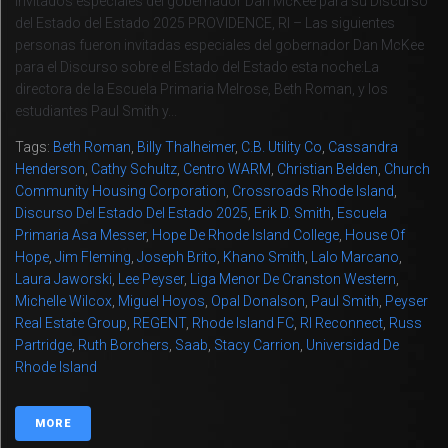
Invitados especiales del gobernador Dan McKee para su Discurso
del Estado del Estado 2025 PROVIDENCE, RI – Las siguientes
personas fueron invitadas especiales del gobernador Dan McKee
para el Discurso sobre el Estado del Estado esta noche:La
directora de la Escuela Primaria Melrose, Beth Roman, y los
estudiantes Paul Smith y...
Tags:
Beth Roman
,
Billy Thalheimer
,
C.B. Utility Co
,
Cassandra
Henderson
,
Cathy Schultz
,
Centro WARM
,
Christian Belden
,
Church
Community Housing Corporation
,
Crossroads Rhode Island
,
Discurso Del Estado Del Estado 2025
,
Erik D. Smith
,
Escuela
Primaria Asa Messer
,
Hope De Rhode Island College
,
House Of
Hope
,
Jim Fleming
,
Joseph Brito
,
Khano Smith
,
Lalo Marcano
,
Laura Jaworski
,
Lee Peyser
,
Liga Menor De Cranston Western
,
Michelle Wilcox
,
Miguel Hoyos
,
Opal Donalson
,
Paul Smith
,
Peyser
Real Estate Group
,
REGENT
,
Rhode Island FC
,
RI Reconnect
,
Russ
Partridge
,
Ruth Borchers
,
Saab
,
Stacy Carrion
,
Universidad De
Rhode Island
MORE