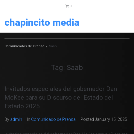
0
chapincito media
Comunicados de Prensa
/
Saab
Tag:
Saab
Invitados especiales del gobernador Dan
McKee para su Discurso del Estado del
Estado 2025
By
admin
In
Comunicado de Prensa
Posted
January 15, 2025