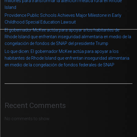
millones para transformar la atención médica rural en Rhode
Island
Providence Public Schools Achieves Major Milestone in Early
Childhood Special Education Lawsuit
El gobernador McKee actúa para apoyar a los habitantes de
Rhode Island que enfrentan inseguridad alimentaria en medio de la
congelación de fondos de SNAP del presidente Trump
Lo que dicen: El gobernador McKee actúa para apoyar a los
habitantes de Rhode Island que enfrentan inseguridad alimentaria
en medio de la congelación de fondos federales de SNAP
Recent Comments
No comments to show.