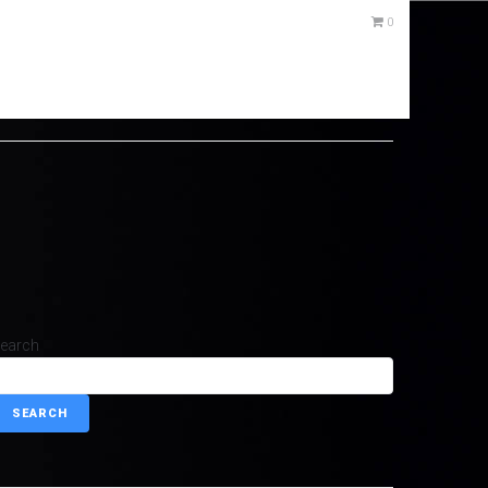
0
earch
SEARCH