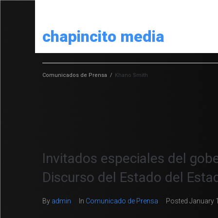
chapincito media
Comunicados de Prensa
/
Khano Smith
Invitados especiales del go
Discurso del Estado del Est
By
admin
In
Comunicado de Prensa
Posted
January 