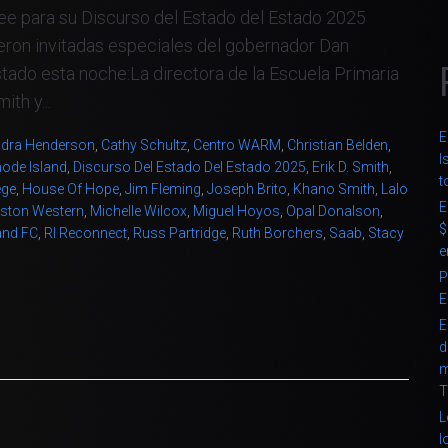
e para su Discurso del Estado del Estado 2025
ron invitadas especiales del gobernador Dan
tado esta noche:La directora de la Escuela Primaria
th y...
E
dra Henderson
,
Cathy Schultz
,
Centro WARM
,
Christian Belden
,
I
ode Island
,
Discurso Del Estado Del Estado 2025
,
Erik D. Smith
,
t
ege
,
House Of Hope
,
Jim Fleming
,
Joseph Brito
,
Khano Smith
,
Lalo
E
nston Western
,
Michelle Wilcox
,
Miguel Hoyos
,
Opal Donalson
,
$
and FC
,
RI Reconnect
,
Russ Partridge
,
Ruth Borchers
,
Saab
,
Stacy
e
P
E
E
d
m
T
L
l