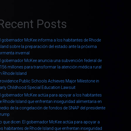
Recent Posts
l gobernador McKee informa a los habitantes de Rhode
sland sobre la preparación del estado ante la próxima
ormenta invernal
l gobernador McKee anuncia una subvención federal de
156 millones para transformar la atención médica rural
n Rhode Island
rovidence Public Schools Achieves Major Milestone in
arly Childhood Special Education Lawsuit
l gobernador McKee actúa para apoyar a los habitantes
e Rhode Island que enfrentan inseguridad alimentaria en
edio de la congelación de fondos de SNAP del presidente
rump
o que dicen: El gobernador McKee actúa para apoyar a
os habitantes de Rhode Island que enfrentan inseguridad