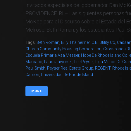
Invitados especiales del gobernador Dan McKe
PROVIDENCE, RI – Las siguientes personas fue
McKee para el Discurso sobre el Estado del Es
Melrose, Beth Roman, y los estudiantes Paul Smi
Tags:
Beth Roman
,
Billy Thalheimer
,
C.B. Utility Co
,
Cassan
Church Community Housing Corporation
,
Crossroads Rh
Escuela Primaria Asa Messer
,
Hope De Rhode Island Coll
Marcano
,
Laura Jaworski
,
Lee Peyser
,
Liga Menor De Cra
Paul Smith
,
Peyser Real Estate Group
,
REGENT
,
Rhode Isl
Carrion
,
Universidad De Rhode Island
MORE