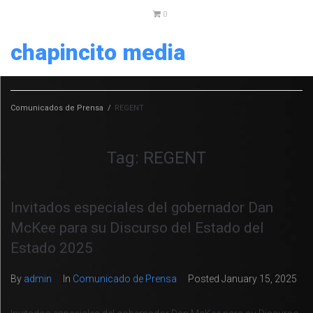
0
chapincito media
Comunicados de Prensa
/
REGENT
Tag:
REGENT
Invitados especiales del gobernador Dan
McKee para su Discurso del Estado del
Estado 2025
By
admin
In
Comunicado de Prensa
Posted
January 15, 2025