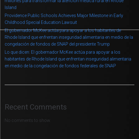
millones para transformar la atención médica rural en Rhode
Island
Providence Public Schools Achieves Major Milestone in Early
Childhood Special Education Lawsuit
El gobernador McKee actúa para apoyar a los habitantes de
Rhode Island que enfrentan inseguridad alimentaria en medio de la
congelación de fondos de SNAP del presidente Trump
Lo que dicen: El gobernador McKee actúa para apoyar a los
habitantes de Rhode Island que enfrentan inseguridad alimentaria
en medio de la congelación de fondos federales de SNAP
Recent Comments
No comments to show.