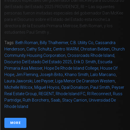
Invitados especiales del gobernador Dan McKee para su Discurso
del Estado del Estado 2025 PROVIDENCE, RI – Las siguientes
personas fueron invitadas especiales del gobernador Dan McKee
para el Discurso sobre el Estado del Estado esta noche:La
directora de la Escuela Primaria Melrose, Beth Roman, y los
estudiantes Paul Smith y...
Tags:
Beth Roman
,
Billy Thalheimer
,
C.B. Utility Co
,
Cassandra
Henderson
,
Cathy Schultz
,
Centro WARM
,
Christian Belden
,
Church
Community Housing Corporation
,
Crossroads Rhode Island
,
Discurso Del Estado Del Estado 2025
,
Erik D. Smith
,
Escuela
Primaria Asa Messer
,
Hope De Rhode Island College
,
House Of
Hope
,
Jim Fleming
,
Joseph Brito
,
Khano Smith
,
Lalo Marcano
,
Laura Jaworski
,
Lee Peyser
,
Liga Menor De Cranston Western
,
Michelle Wilcox
,
Miguel Hoyos
,
Opal Donalson
,
Paul Smith
,
Peyser
Real Estate Group
,
REGENT
,
Rhode Island FC
,
RI Reconnect
,
Russ
Partridge
,
Ruth Borchers
,
Saab
,
Stacy Carrion
,
Universidad De
Rhode Island
MORE