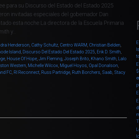
e para su Discurso del Estado del Estado 2025
ron invitadas especiales del gobernador Dan
tado esta noche:La directora de la Escuela Primaria
th y...
E
dra Henderson
,
Cathy Schultz
,
Centro WARM
,
Christian Belden
,
I
ode Island
,
Discurso Del Estado Del Estado 2025
,
Erik D. Smith
,
t
ege
,
House Of Hope
,
Jim Fleming
,
Joseph Brito
,
Khano Smith
,
Lalo
E
nston Western
,
Michelle Wilcox
,
Miguel Hoyos
,
Opal Donalson
,
$
and FC
,
RI Reconnect
,
Russ Partridge
,
Ruth Borchers
,
Saab
,
Stacy
e
P
E
E
d
m
T
L
l