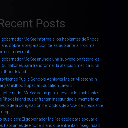
Recent Posts
l gobernador McKee informa a los habitantes de Rhode
sland sobre la preparación del estado ante la próxima
ormenta invernal
l gobernador McKee anuncia una subvención federal de
156 millones para transformar la atención médica rural
n Rhode Island
rovidence Public Schools Achieves Major Milestone in
arly Childhood Special Education Lawsuit
l gobernador McKee actúa para apoyar a los habitantes
e Rhode Island que enfrentan inseguridad alimentaria en
edio de la congelación de fondos de SNAP del presidente
rump
o que dicen: El gobernador McKee actúa para apoyar a
os habitantes de Rhode Island que enfrentan inseguridad