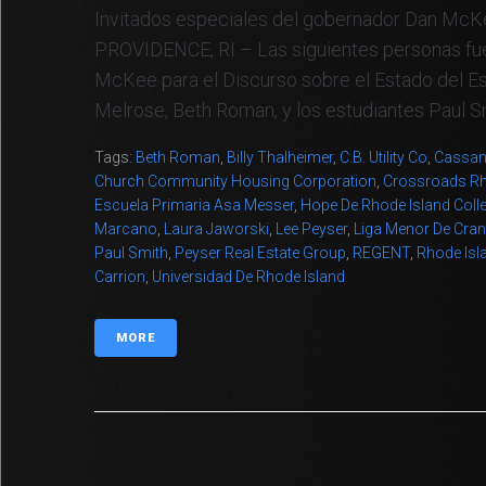
Invitados especiales del gobernador Dan McKe
PROVIDENCE, RI – Las siguientes personas fue
McKee para el Discurso sobre el Estado del Es
Melrose, Beth Roman, y los estudiantes Paul Smi
Tags:
Beth Roman
,
Billy Thalheimer
,
C.B. Utility Co
,
Cassan
Church Community Housing Corporation
,
Crossroads Rh
Escuela Primaria Asa Messer
,
Hope De Rhode Island Coll
Marcano
,
Laura Jaworski
,
Lee Peyser
,
Liga Menor De Cra
Paul Smith
,
Peyser Real Estate Group
,
REGENT
,
Rhode Isl
Carrion
,
Universidad De Rhode Island
MORE