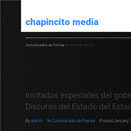
chapincito media
Comunicados de Prensa
/
Michelle Wilcox
Invitados especiales del go
Discurso del Estado del Est
By
admin
In
Comunicado de Prensa
Posted
January 