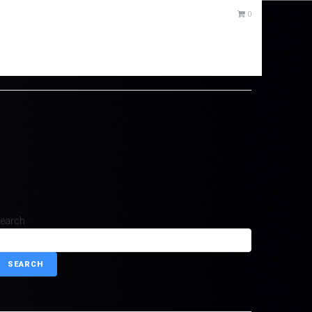
0
earch
SEARCH