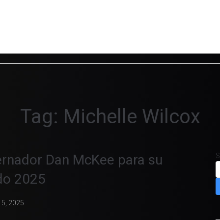
Tag:
Michelle Wilcox
bernador Dan McKee para su
S
ado 2025
15, 2025