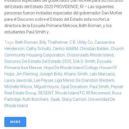
Invitados especiales del gobernador Dan McKee para su Discurso
del Estado del Estado 2025 PROVIDENCE, RI – Las siguientes
personas fueron invitadas especiales del gobernador Dan McKee
para el Discurso sobre el Estado del Estado esta noche:La
directora de la Escuela Primaria Melrose, Beth Roman, y los
estudiantes Paul Smith y...
Tags:
Beth Roman
,
Billy Thalheimer
,
C.B. Utility Co
,
Cassandra
Henderson
,
Cathy Schultz
,
Centro WARM
,
Christian Belden
,
Church
Community Housing Corporation
,
Crossroads Rhode Island
,
Discurso Del Estado Del Estado 2025
,
Erik D. Smith
,
Escuela
Primaria Asa Messer
,
Hope De Rhode Island College
,
House Of
Hope
,
Jim Fleming
,
Joseph Brito
,
Khano Smith
,
Lalo Marcano
,
Laura Jaworski
,
Lee Peyser
,
Liga Menor De Cranston Western
,
Michelle Wilcox
,
Miguel Hoyos
,
Opal Donalson
,
Paul Smith
,
Peyser
Real Estate Group
,
REGENT
,
Rhode Island FC
,
RI Reconnect
,
Russ
Partridge
,
Ruth Borchers
,
Saab
,
Stacy Carrion
,
Universidad De
Rhode Island
MORE