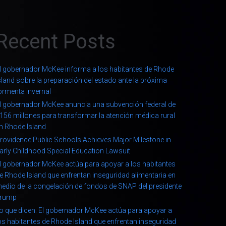
Recent Posts
l gobernador McKee informa a los habitantes de Rhode
sland sobre la preparación del estado ante la próxima
ormenta invernal
l gobernador McKee anuncia una subvención federal de
156 millones para transformar la atención médica rural
n Rhode Island
rovidence Public Schools Achieves Major Milestone in
arly Childhood Special Education Lawsuit
l gobernador McKee actúa para apoyar a los habitantes
e Rhode Island que enfrentan inseguridad alimentaria en
edio de la congelación de fondos de SNAP del presidente
rump
o que dicen: El gobernador McKee actúa para apoyar a
os habitantes de Rhode Island que enfrentan inseguridad