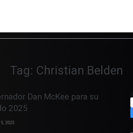
Tag:
Christian Belden
bernador Dan McKee para su
S
ado 2025
15, 2025