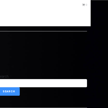
0
earch
SEARCH