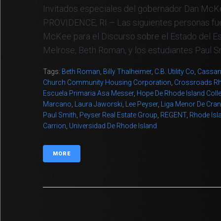
Invitados especiales del gobernador Dan McKe
PROVIDENCE, RI – Las siguientes personas fue
McKee para el Discurso sobre el Estado del Es
Melrose, Beth Roman, y los estudiantes Paul Smi
Tags:
Beth Roman
,
Billy Thalheimer
,
C.B. Utility Co
,
Cassan
Church Community Housing Corporation
,
Crossroads Rh
Escuela Primaria Asa Messer
,
Hope De Rhode Island Coll
Marcano
,
Laura Jaworski
,
Lee Peyser
,
Liga Menor De Cra
Paul Smith
,
Peyser Real Estate Group
,
REGENT
,
Rhode Isl
Carrion
,
Universidad De Rhode Island
MORE