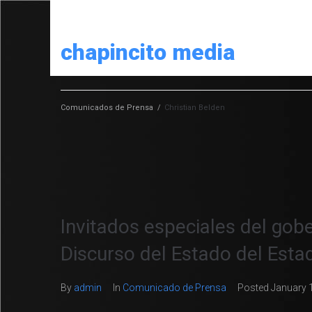
chapincito media
Comunicados de Prensa
/
Christian Belden
Invitados especiales del go
Discurso del Estado del Est
By
admin
In
Comunicado de Prensa
Posted
January 