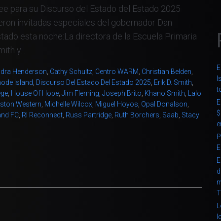
e para su Discurso del Estado del Estado 2025
ron invitadas especiales del gobernador Dan
tado esta noche:La directora de la Escuela Primaria
th y...
E
dra Henderson
,
Cathy Schultz
,
Centro WARM
,
Christian Belden
,
I
ode Island
,
Discurso Del Estado Del Estado 2025
,
Erik D. Smith
,
t
ege
,
House Of Hope
,
Jim Fleming
,
Joseph Brito
,
Khano Smith
,
Lalo
E
nston Western
,
Michelle Wilcox
,
Miguel Hoyos
,
Opal Donalson
,
$
and FC
,
RI Reconnect
,
Russ Partridge
,
Ruth Borchers
,
Saab
,
Stacy
e
P
E
E
d
m
T
L
l