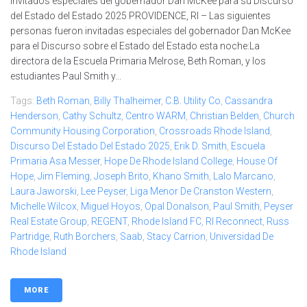
Invitados especiales del gobernador Dan McKee para su Discurso
del Estado del Estado 2025 PROVIDENCE, RI – Las siguientes
personas fueron invitadas especiales del gobernador Dan McKee
para el Discurso sobre el Estado del Estado esta noche:La
directora de la Escuela Primaria Melrose, Beth Roman, y los
estudiantes Paul Smith y...
Tags:
Beth Roman
,
Billy Thalheimer
,
C.B. Utility Co
,
Cassandra
Henderson
,
Cathy Schultz
,
Centro WARM
,
Christian Belden
,
Church
Community Housing Corporation
,
Crossroads Rhode Island
,
Discurso Del Estado Del Estado 2025
,
Erik D. Smith
,
Escuela
Primaria Asa Messer
,
Hope De Rhode Island College
,
House Of
Hope
,
Jim Fleming
,
Joseph Brito
,
Khano Smith
,
Lalo Marcano
,
Laura Jaworski
,
Lee Peyser
,
Liga Menor De Cranston Western
,
Michelle Wilcox
,
Miguel Hoyos
,
Opal Donalson
,
Paul Smith
,
Peyser
Real Estate Group
,
REGENT
,
Rhode Island FC
,
RI Reconnect
,
Russ
Partridge
,
Ruth Borchers
,
Saab
,
Stacy Carrion
,
Universidad De
Rhode Island
MORE