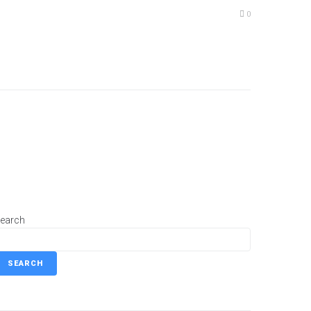
0
earch
SEARCH