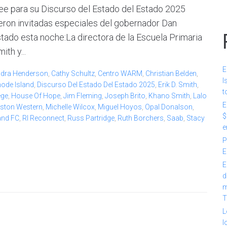
e para su Discurso del Estado del Estado 2025
ron invitadas especiales del gobernador Dan
tado esta noche:La directora de la Escuela Primaria
th y...
E
dra Henderson
,
Cathy Schultz
,
Centro WARM
,
Christian Belden
,
I
ode Island
,
Discurso Del Estado Del Estado 2025
,
Erik D. Smith
,
t
ege
,
House Of Hope
,
Jim Fleming
,
Joseph Brito
,
Khano Smith
,
Lalo
E
nston Western
,
Michelle Wilcox
,
Miguel Hoyos
,
Opal Donalson
,
$
and FC
,
RI Reconnect
,
Russ Partridge
,
Ruth Borchers
,
Saab
,
Stacy
e
P
E
E
d
m
T
L
l