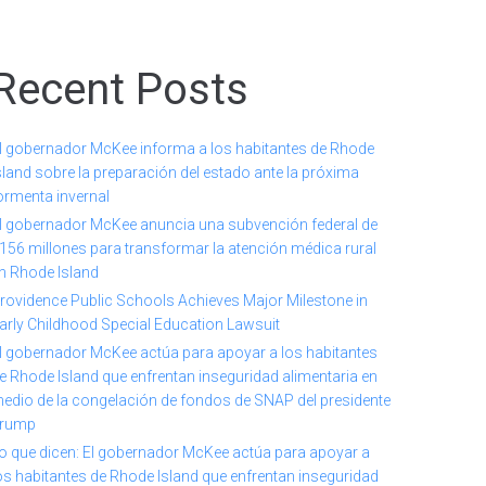
Recent Posts
l gobernador McKee informa a los habitantes de Rhode
sland sobre la preparación del estado ante la próxima
ormenta invernal
l gobernador McKee anuncia una subvención federal de
156 millones para transformar la atención médica rural
n Rhode Island
rovidence Public Schools Achieves Major Milestone in
arly Childhood Special Education Lawsuit
l gobernador McKee actúa para apoyar a los habitantes
e Rhode Island que enfrentan inseguridad alimentaria en
edio de la congelación de fondos de SNAP del presidente
rump
o que dicen: El gobernador McKee actúa para apoyar a
os habitantes de Rhode Island que enfrentan inseguridad