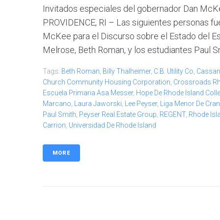
Invitados especiales del gobernador Dan McKe
PROVIDENCE, RI – Las siguientes personas fue
McKee para el Discurso sobre el Estado del Es
Melrose, Beth Roman, y los estudiantes Paul Smi
Tags:
Beth Roman
,
Billy Thalheimer
,
C.B. Utility Co
,
Cassan
Church Community Housing Corporation
,
Crossroads Rh
Escuela Primaria Asa Messer
,
Hope De Rhode Island Coll
Marcano
,
Laura Jaworski
,
Lee Peyser
,
Liga Menor De Cra
Paul Smith
,
Peyser Real Estate Group
,
REGENT
,
Rhode Isl
Carrion
,
Universidad De Rhode Island
MORE