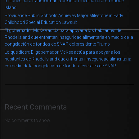
millones para transformar la atención médica rural en Rhode
Island
Providence Public Schools Achieves Major Milestone in Early
Childhood Special Education Lawsuit
El gobernador McKee actúa para apoyar a los habitantes de
Rhode Island que enfrentan inseguridad alimentaria en medio de la
congelación de fondos de SNAP del presidente Trump
Lo que dicen: El gobernador McKee actúa para apoyar a los
habitantes de Rhode Island que enfrentan inseguridad alimentaria
en medio de la congelación de fondos federales de SNAP
Recent Comments
No comments to show.