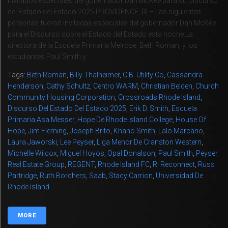
Invitados especiales del gobernador Dan McKee para su Discurso
del Estado del Estado 2025 PROVIDENCE, RI – Las siguientes
personas fueron invitadas especiales del gobernador Dan McKee
para el Discurso sobre el Estado del Estado esta noche:La
directora de la Escuela Primaria Melrose, Beth Roman, y los
estudiantes Paul Smith y...
Tags:
Beth Roman
,
Billy Thalheimer
,
C.B. Utility Co
,
Cassandra
Henderson
,
Cathy Schultz
,
Centro WARM
,
Christian Belden
,
Church
Community Housing Corporation
,
Crossroads Rhode Island
,
Discurso Del Estado Del Estado 2025
,
Erik D. Smith
,
Escuela
Primaria Asa Messer
,
Hope De Rhode Island College
,
House Of
Hope
,
Jim Fleming
,
Joseph Brito
,
Khano Smith
,
Lalo Marcano
,
Laura Jaworski
,
Lee Peyser
,
Liga Menor De Cranston Western
,
Michelle Wilcox
,
Miguel Hoyos
,
Opal Donalson
,
Paul Smith
,
Peyser
Real Estate Group
,
REGENT
,
Rhode Island FC
,
RI Reconnect
,
Russ
Partridge
,
Ruth Borchers
,
Saab
,
Stacy Carrion
,
Universidad De
Rhode Island
MORE