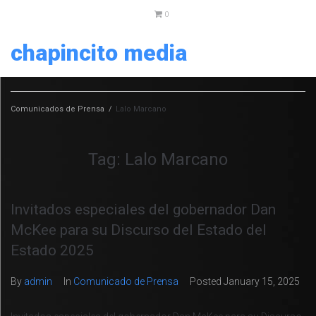
0
chapincito media
Comunicados de Prensa
/
Lalo Marcano
Tag:
Lalo Marcano
Invitados especiales del gobernador Dan
McKee para su Discurso del Estado del
Estado 2025
By
admin
In
Comunicado de Prensa
Posted
January 15, 2025