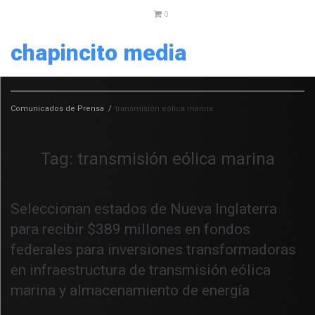
0
chapincito media
Comunicados de Prensa
/
transmisión eólica marina
Tag:
transmisión eólica marina
Seleccionan estados de Nueva Inglaterra
para recibir $389 millones en fondos
federales para inversiones transformadoras
en infraestructura de transmisión eólica
marina y almacenamiento de energía