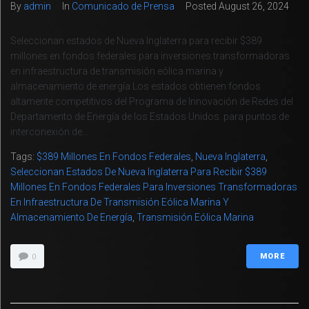
By
admin
In
Comunicado de Prensa
Posted
August 26, 2024
Seleccionan estados de Nueva Inglaterra para recibir $389
millones en fondos federales para inversiones transformadoras
en infraestructura de transmisión eólica marina y
almacenamiento de energía Los estados obtienen fondos
altamente competitivos del Programa de Innovación de Redes del
Departamento de Energía de los Estados Unidos. para puntos de
interconexión de...
Tags:
$389 Millones En Fondos Federales
,
Nueva Inglaterra
,
Seleccionan Estados De Nueva Inglaterra Para Recibir $389
Millones En Fondos Federales Para Inversiones Transformadoras
En Infraestructura De Transmisión Eólica Marina Y
Almacenamiento De Energía
,
Transmisión Eólica Marina
MORE
0