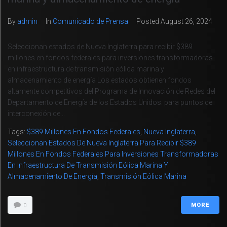
By
admin
In
Comunicado de Prensa
Posted
August 26, 2024
Seleccionan estados de Nueva Inglaterra para recibir $389
millones en fondos federales para inversiones transformadoras
en infraestructura de transmisión eólica marina y
almacenamiento de energía Los estados obtienen fondos
altamente competitivos del Programa de Innovación de Redes del
Departamento de Energía de los Estados Unidos. para puntos de
interconexión de...
Tags:
$389 Millones En Fondos Federales
,
Nueva Inglaterra
,
Seleccionan Estados De Nueva Inglaterra Para Recibir $389
Millones En Fondos Federales Para Inversiones Transformadoras
En Infraestructura De Transmisión Eólica Marina Y
Almacenamiento De Energía
,
Transmisión Eólica Marina
MORE
0