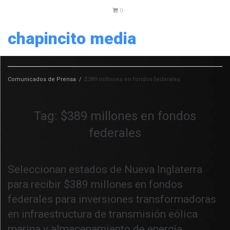
0
chapincito media
Comunicados de Prensa
/
$389 millones en fondos federales
Tag:
$389 millones en fondos
federales
Seleccionan estados de Nueva Inglaterra
para recibir $389 millones en fondos
federales para inversiones transformadoras
en infraestructura de transmisión eólica
marina y almacenamiento de energía