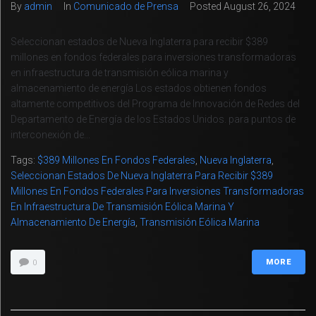
By
admin
In
Comunicado de Prensa
Posted
August 26, 2024
Seleccionan estados de Nueva Inglaterra para recibir $389
millones en fondos federales para inversiones transformadoras
en infraestructura de transmisión eólica marina y
almacenamiento de energía Los estados obtienen fondos
altamente competitivos del Programa de Innovación de Redes del
Departamento de Energía de los Estados Unidos. para puntos de
interconexión de...
Tags:
$389 Millones En Fondos Federales
,
Nueva Inglaterra
,
Seleccionan Estados De Nueva Inglaterra Para Recibir $389
Millones En Fondos Federales Para Inversiones Transformadoras
En Infraestructura De Transmisión Eólica Marina Y
Almacenamiento De Energía
,
Transmisión Eólica Marina
MORE
0