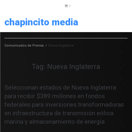
0
chapincito media
Comunicados de Prensa
/
Nueva Inglaterra
Tag:
Nueva Inglaterra
Seleccionan estados de Nueva Inglaterra
para recibir $389 millones en fondos
federales para inversiones transformadoras
en infraestructura de transmisión eólica
marina y almacenamiento de energía