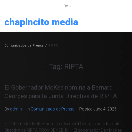
0
chapincito media
Comunicados de Prensa
/
RIPTA
Tag:
RIPTA
El Gobernador McKee nomina a Bernard
Georges para la Junta Directiva de RIPTA
By
admin
In
Comunicado de Prensa
Posted
June 4, 2025
El Gobernador McKee nomina a Bernard Georges para la Junta
Directiva de RIPTA PROVIDENCE, RI — El gobernador Dan McKee