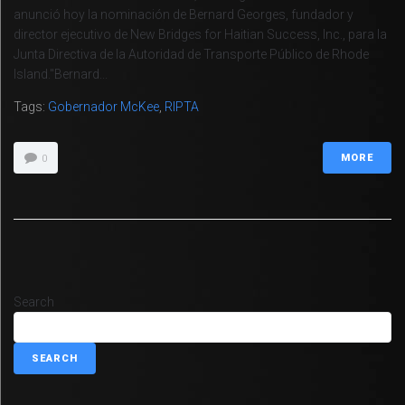
anunció hoy la nominación de Bernard Georges, fundador y
director ejecutivo de New Bridges for Haitian Success, Inc., para la
Junta Directiva de la Autoridad de Transporte Público de Rhode
Island."Bernard...
Tags:
Gobernador McKee
,
RIPTA
MORE
0
Search
SEARCH