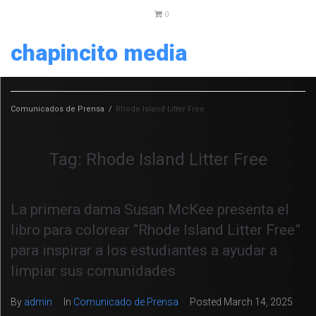
0
chapincito media
Comunicados de Prensa
/
Rhode Island Litter Free
Tag:
Rhode Island Litter Free
La primera dama Susan McKee presenta el
libro para colorear “Rhode Island Litter Free”
para inspirar a los estudiantes a ayudar a
limpiar sus comunidades
By
admin
In
Comunicado de Prensa
Posted
March 14, 2025