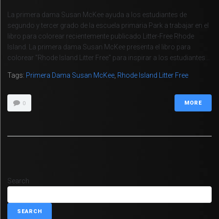
La primera dama Susan McKee ayuda a los estudiantes de
segundo y tercer grado de la escuela primaria Park a trabajar en el
libro para colorear recientemente publicado Litter-Free Rhode
Island. La primera dama Susan McKee presenta el libro para
colorear "Rhode Island Litter Free" para inspirar a los estudiantes...
Tags:
Primera Dama Susan McKee
,
Rhode Island Litter Free
MORE
0
Search
SEARCH