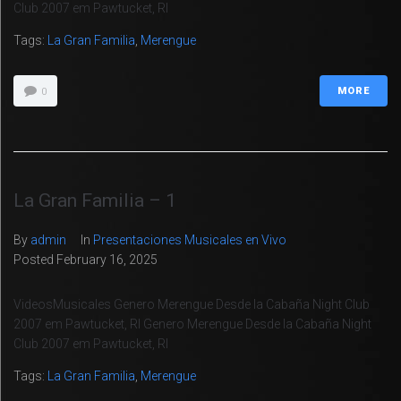
Club 2007 em Pawtucket, RI
Tags:
La Gran Familia
,
Merengue
MORE
0
La Gran Familia – 1
By
admin
In
Presentaciones Musicales en Vivo
Posted
February 16, 2025
VideosMusicales Genero Merengue Desde la Cabaña Night Club
2007 em Pawtucket, RI Genero Merengue Desde la Cabaña Night
Club 2007 em Pawtucket, RI
Tags:
La Gran Familia
,
Merengue