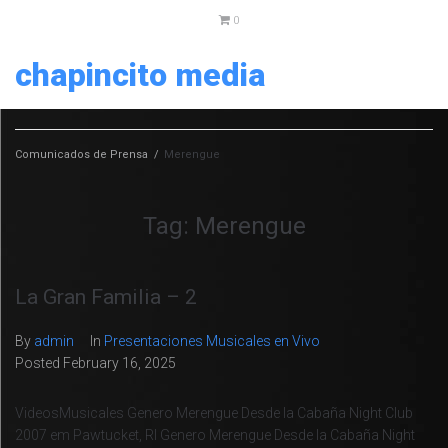
0
chapincito media
Comunicados de Prensa
/
Merengue
Tag:
Merengue
La Gran Familia – 2
By
admin
In
Presentaciones Musicales en Vivo
Posted
February 16, 2025
VideosMusicales Genero Merengue Desde la Cabaña Night Club
2007 em Pawtucket, RI Genero Merengue Desde la Cabaña Night