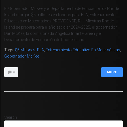
El Gobernador McKee y el Departamento de Educación de Rhode
Island otorgan $5 millones en fondos para ELA, Entrenamiento
Educativo en Matemáticas PROVIDENCE, RI – Mientras Rhode
Island se prepara para el año escolar 2024-2025, el gobernador
Dan McKee, la comisionada Angélica Infante-Green y el
Departamento de Educación de Rhode Island...
Tags:
$5 Millones
,
ELA
,
Entrenamiento Educativo En Matemáticas
,
Gobernador McKee
MORE
0
Search