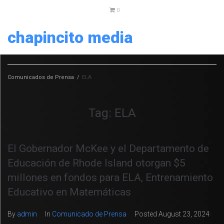
0
chapincito media
Comunicados de Prensa
/
ELA
Tag:
ELA
El Gobernador McKee y el Departamento de
Educación de Rhode Island otorgan $5
millones en fondos para ELA, Entrenamiento
Educativo en Matemáticas
By
admin
In
Comunicado de Prensa
Posted
August 23, 2024