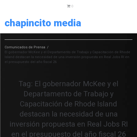
0
chapincito media
Comunicados de Prensa
/
El gobernador McKee y el Departamento de Trabajo y Capacitación de Rhode
Island destacan la necesidad de una inversión propuesta en Real Jobs RI en
el presupuesto del año fiscal 26
Tag:
El gobernador McKee y el
Departamento de Trabajo y
Capacitación de Rhode Island
destacan la necesidad de una
inversión propuesta en Real Jobs RI
en el presupuesto del año fiscal 26