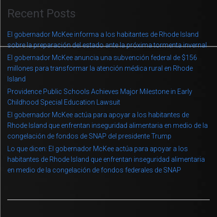
Recent Posts
El gobernador McKee informa a los habitantes de Rhode Island
sobre la preparación del estado ante la próxima tormenta invernal
El gobernador McKee anuncia una subvención federal de $156
millones para transformar la atención médica rural en Rhode
Island
Providence Public Schools Achieves Major Milestone in Early
Childhood Special Education Lawsuit
El gobernador McKee actúa para apoyar a los habitantes de
Rhode Island que enfrentan inseguridad alimentaria en medio de la
congelación de fondos de SNAP del presidente Trump
Lo que dicen: El gobernador McKee actúa para apoyar a los
habitantes de Rhode Island que enfrentan inseguridad alimentaria
en medio de la congelación de fondos federales de SNAP