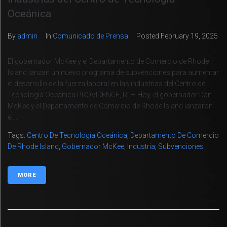
Oceánica
By
admin
In
Comunicado de Prensa
Posted
February 19, 2025
El gobernador McKee y el Departamento de Comercio de Rhode
Island lanzan un nuevo programa de subvenciones para aumentar
el desarrollo de la fuerza laboral en las industrias del Centro de
Tecnología Oceánica PROVIDENCE, RI — Hoy, el gobernador Dan
McKee y el Departamento de Comercio de Rhode Island lanzaron
el...
Tags:
Centro De Tecnología Oceánica
,
Departamento De Comercio
De Rhode Island
,
Gobernador McKee
,
Industria
,
Subvenciones
MORE