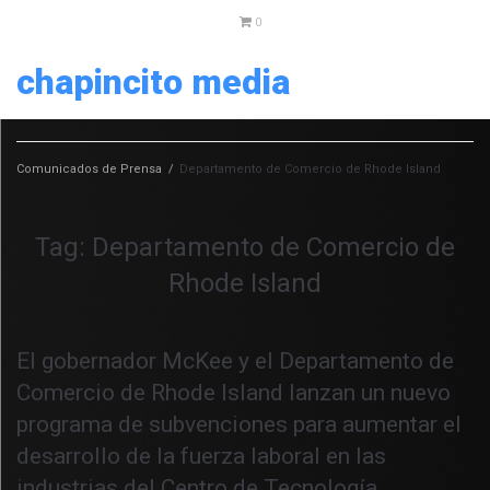
0
chapincito media
Comunicados de Prensa
/
Departamento de Comercio de Rhode Island
Tag:
Departamento de Comercio de
Rhode Island
El gobernador McKee y el Departamento de
Comercio de Rhode Island lanzan un nuevo
programa de subvenciones para aumentar el
desarrollo de la fuerza laboral en las
industrias del Centro de Tecnología