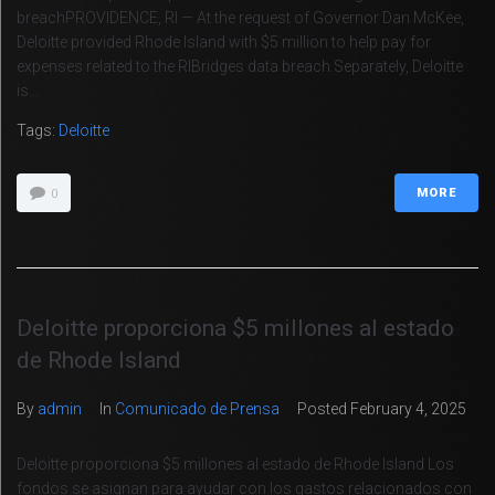
breachPROVIDENCE, RI — At the request of Governor Dan McKee,
Deloitte provided Rhode Island with $5 million to help pay for
expenses related to the RIBridges data breach.Separately, Deloitte
is...
Tags:
Deloitte
MORE
0
Deloitte proporciona $5 millones al estado
de Rhode Island
By
admin
In
Comunicado de Prensa
Posted
February 4, 2025
Deloitte proporciona $5 millones al estado de Rhode Island Los
fondos se asignan para ayudar con los gastos relacionados con