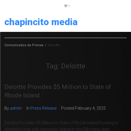
0
chapincito media
Comunicados de Prensa
/
Deloitte
Tag:
Deloitte
Deloitte Provides $5 Million to State of
Rhode Island
By
admin
In
Press Release
Posted
February 4, 2025
Deloitte Provides $5 Million to State of Rhode Island Funding is
allotted to help with expenses related to the RIBridges data