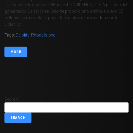
la violación de datos de RIBridgesPROVIDENCE, RI — A petición del
gobernador Dan McKee, Deloitte proporcionó a Rhode Island $5
millones para ayudar a pagar los gastos relacionados con la
violación...
Tags:
Deloitte
,
Rhode Island
MORE
Search
SEARCH