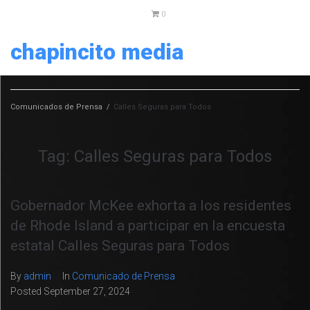
0
chapincito media
Comunicados de Prensa
/
Calles Seguras para Todos
Tag:
Calles Seguras para Todos
Gobernador McKee exhorta a los residentes
de Rhode Island a participar en la encuesta
estatal Calles Seguras para Todos
By
admin
In
Comunicado de Prensa
Posted
September 27, 2024