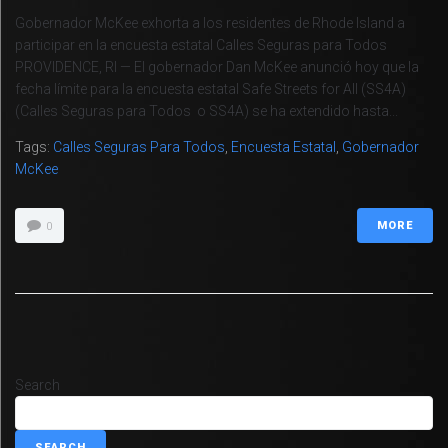
Gobernador McKee exhorta a los residentes de Rhode Island a
participar en la encuesta estatal Calles Seguras para Todos
PROVIDENCE, RI — El gobernador Dan McKee anunció hoy que la
fecha límite para la encuesta estatal Safe Streets for All (SS4A)
(Calles Seguras para Todos o SS4A) se ha extendido hasta...
Tags:
Calles Seguras Para Todos
,
Encuesta Estatal
,
Gobernador
McKee
MORE
0
Search
SEARCH