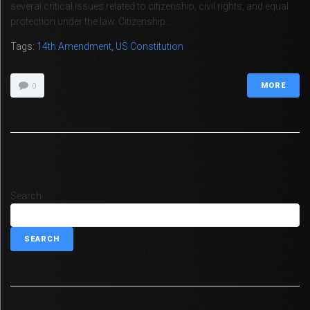
several critical issues related to citizenship, civil rights, and equal
protection under the law. Citizenship...
Tags:
14th Amendment
,
US Constitution
MORE
0
Search
SEARCH