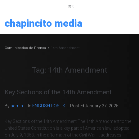
0
chapincito media
Comunicados de Prensa
/
14th Amendment
Tag:
14th Amendment
Key Sections of the 14th Amendment
By
admin
In
ENGLISH POSTS
Posted
January 27, 2025
Key Sections of the 14th Amendment The 14th Amendment to the
United States Constitution is a key part of American law, adopted
on July 9, 1868, in the aftermath of the Civil War. It addresses