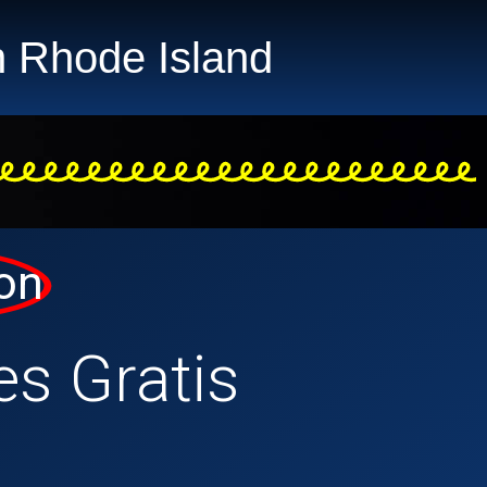
n Rhode Island
on
es Gratis