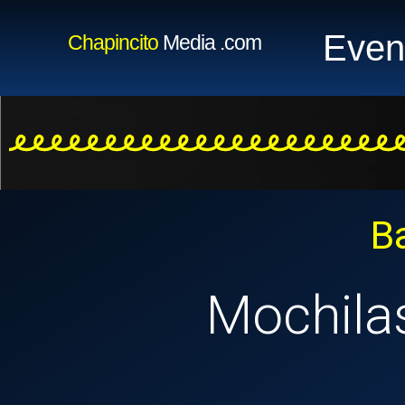
Even
Chapincito
Media
.com
B
Mochilas