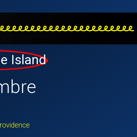
e Island
mbre
Providence