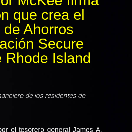
or McKee firma
ón que crea el
 de Ahorros
lación Secure
 Rhode Island
nanciero de los residentes de
 el tesorero general James A.