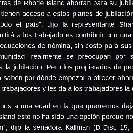
antes de Rhode Island ahorran para su jubi
tienen acceso a estos planes de jubilación
todo el país”, dijo la representante Sha
tirá a los trabajadores contribuir con una
 deducciones de nómina, sin costo para s
unidad, realmente se preocupan por s
a la jubilación. Pero los propietarios de
 saben por dónde empezar a ofrecer ahorros
trabajadores y les da a los trabajadores la 
emos a una edad en la que querremos dejar
sland esto no ha sido una opción porque n
ón”, dijo la senadora Kallman (D-Dist. 15