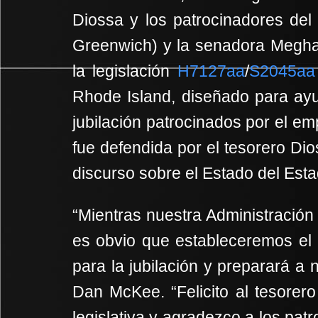
Diossa y los patrocinadores del
Greenwich) y la senadora Meghan
la legislación
H7127aa
/
S2045aa
Rhode Island, diseñado para ay
jubilación patrocinados por el em
fue defendida por el tesorero Di
discurso sobre el Estado del Esta
“Mientras nuestra Administración
es obvio que estableceremos el
para la jubilación y preparará a 
Dan McKee. “Felicito al tesore
legislativa y agradezco a los pat