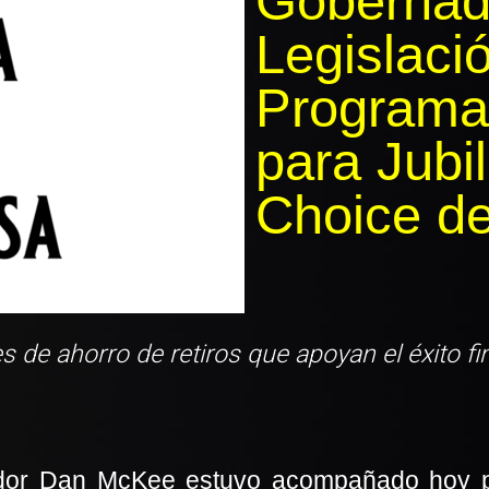
Gobernad
Legislaci
Programa
para Jubi
Choice de
s de ahorro de retiros que apoyan el éxito fi
or Dan McKee estuvo acompañado hoy por